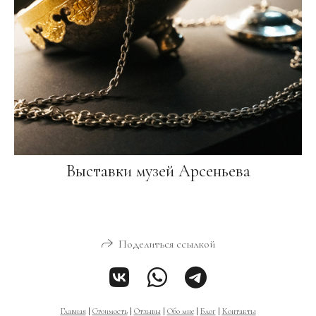
Выставки музей Арсеньева
Поделиться ссылкой
Главная
|
Стоимость
|
Отзывы
|
Обо мне
|
Блог
|
Контакты