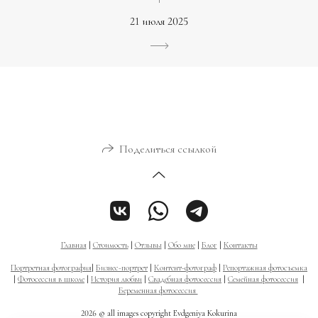
21 июля 2025
Поделиться ссылкой
Главная
|
Стоимость
|
Отзывы
|
Обо мне
|
Блог
|
Контакты
Портретная фотография
|
Бизнес-портрет
|
Контент-фотограф
|
Репортажная фотосъемка
|
Фотосессия в школе
|
История любви
|
Свадебная фотосессия
|
Семейная фотосессия
|
Беременная фотосессия
2026 © all images copyright Evdgeniya Kokurina