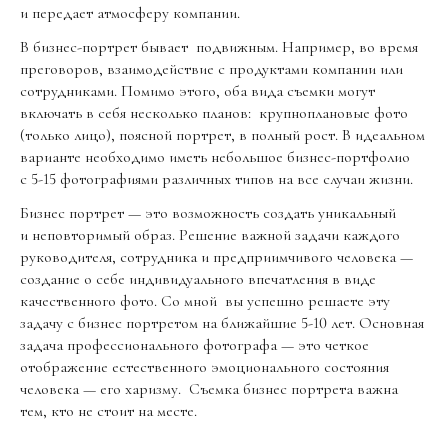
и передает атмосферу компании.
В бизнес-портрет бывает подвижным. Например, во время
преговоров, взаимодействие с продуктами компании или
сотрудниками. Помимо этого, оба вида съемки могут
включать в себя несколько планов: крупноплановые фото
(только лицо), поясной портрет, в полный рост. В идеальном
варианте необходимо иметь небольшое бизнес-портфолио
с 5-15 фотографиями различных типов на все случаи жизни.
Бизнес портрет — это возможность создать уникальный
и неповторимый образ. Решение важной задачи каждого
руководителя, сотрудника и предприимчивого человека —
создание о себе индивидуального впечатления в виде
качественного фото. Со мной вы успешно решаете эту
задачу c бизнес портретом на ближайшие 5-10 лет. Основная
задача профессионального фотографа — это четкое
отображение естественного эмоционального состояния
человека — его харизму. Съемка бизнес портрета важна
тем, кто не стоит на месте.